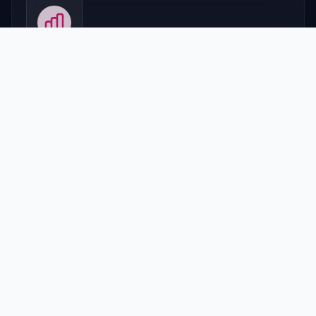
Comportamiento
Encontramos problemas que afectan tus resultados
analizando el uso real del sitio.
Hipótesis y Test
Proponemos y testeamos cambios basados en
investigación para maximizar la conversión.