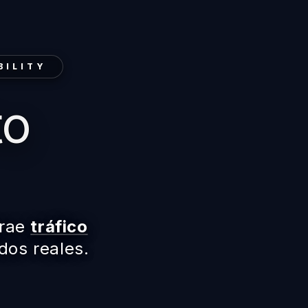
BILITY
to
trae
tráfico
dos reales.