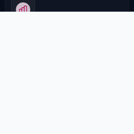
Comportamiento
Encontramos problemas que afectan tus resultados
analizando el uso real del sitio.
Hipótesis y Test
Proponemos y testeamos cambios basados en
investigación para maximizar la conversión.