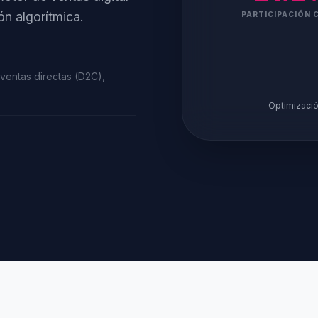
n algorítmica.
PARTICIPACIÓN 
 ventas directas (D2C),
Optimizació